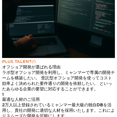
PLUS TALENTの
オフショア開発が選ばれる理由
ラボ型オフショア開発を利用し、ミャンマーで専属の開発チ
ームを構築したい。 受託型オフショア開発を使ってコスト
効率よく決められた要件通りの開発を依頼したい。 といっ
たあらゆる企業の要望に対応することができます。
1
最適な人材のご活用
2万人以上登録されているミャンマー最大級の独自DBを活
用し、貴社の開発に適切な人材を採用いたします。これによ
りスムーズな開発を可能にします。