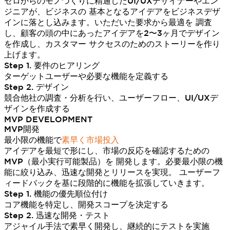
ゼロからのモノづくりに精通したUI/UXデザイナーやエン
ジニアが、ビジネスの 基本となるアイデアをビジネスデザ
インに落とし込みます。いただいた要求から最適を 調査
し、顧客の頭の中にあったアイデアを2〜3ヶ月でデザイン
を作成し、カスタマー サクセスのためのストーリーを作り
上げます。
Step 1. 要件のヒアリング
ターゲットユーザーや必要な機能を定義する
Step 2. デザイン
競合他社の調査・分析を行い、ユーザーフロー、UI/UXデ
ザインを作成する
MVP DEVELOPMENT
MVP開発
最小限の機能で
素早く市場投入
アイデアを最短で形にし、市場の反応を確認するための
MVP（最小実行可能製品）を 開発します。必要最小限の機
能に絞り込み、迅速な開発とリリースを実現。 ユーザーフ
ィードバックを基に段階的に機能を拡張していきます。
Step 1. 機能の優先順位付け
コア機能を特定し、開発スコープを決定する
Step 2. 迅速な開発・テスト
アジャイル手法で素早く開発し、継続的にテストを実施