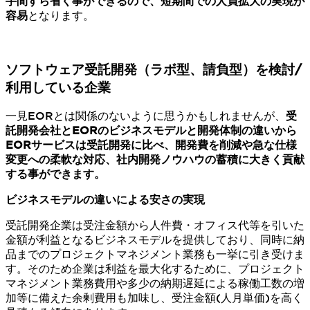
手間すら省く事ができるので、短期間での人員拡大の実現が
容易
となります。
ソフトウェア受託開発（ラボ型、請負型）を検討/
利用している企業
一見EORとは関係のないように思うかもしれませんが、
受
託開発会社とEORのビジネスモデルと開発体制の違いから
EORサービスは受託開発に比べ、開発費を削減や急な仕様
変更への柔軟な対応、社内開発ノウハウの蓄積に大きく貢献
する事ができます。
ビジネスモデルの違いによる安さの実現
受託開発企業は受注金額から人件費・オフィス代等を引いた
金額が利益となるビジネスモデルを提供しており、同時に納
品までのプロジェクトマネジメント業務も一挙に引き受けま
す。そのため企業は利益を最大化するために、プロジェクト
マネジメント業務費用や多少の納期遅延による稼働工数の増
加等に備えた余剰費用も加味し、受注金額(人月単価)を高く