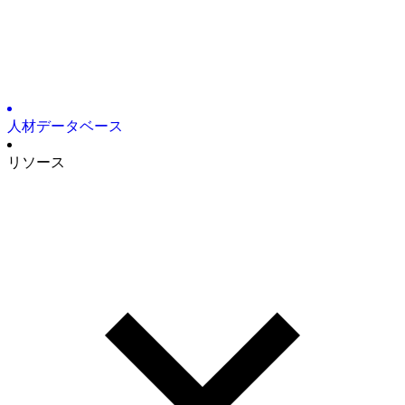
人材デ
ータベース
リソ
ース