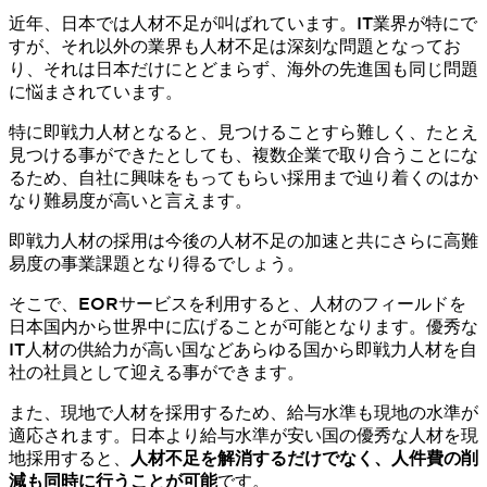
近年、日本では人材不足が叫ばれています。IT業界が特にで
すが、それ以外の業界も人材不足は深刻な問題となってお
り、それは日本だけにとどまらず、海外の先進国も同じ問題
に悩まされています。
特に即戦力人材となると、見つけることすら難しく、たとえ
見つける事ができたとしても、複数企業で取り合うことにな
るため、自社に興味をもってもらい採用まで辿り着くのはか
なり難易度が高いと言えます。
即戦力人材の採用は今後の人材不足の加速と共にさらに高難
易度の事業課題となり得るでしょう。
そこで、EORサービスを利用すると、人材のフィールドを
日本国内から世界中に広げることが可能となります。優秀な
IT人材の供給力が高い国などあらゆる国から即戦力人材を自
社の社員として迎える事ができます。
また、現地で人材を採用するため、給与水準も現地の水準が
適応されます。日本より給与水準が安い国の優秀な人材を現
地採用すると、
人材不足を解消するだけでなく、人件費の削
減も同時に行うことが可能
です。