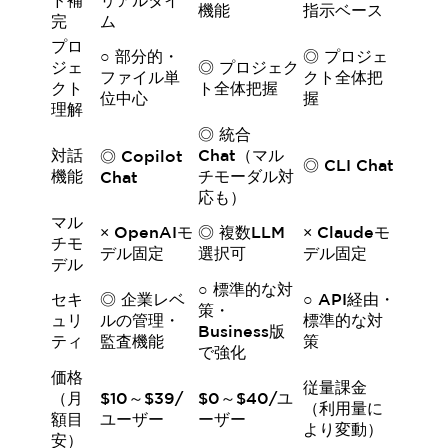
ド補
リアルタイ
機能
指示ベース
完
ム
プロ
○ 部分的・
◎ プロジェ
ジェ
◎ プロジェク
ファイル単
クト全体把
クト
ト全体把握
位中心
握
理解
◎ 統合
対話
Chat（マル
◎ Copilot
◎ CLI Chat
機能
チモーダル対
Chat
応も）
マル
× OpenAIモ
◎ 複数LLM
× Claudeモ
チモ
デル固定
選択可
デル固定
デル
○ 標準的な対
セキ
◎ 企業レベ
○ API経由・
策・
ュリ
ルの管理・
標準的な対
Business版
ティ
監査機能
策
で強化
価格
従量課金
（月
$10～$39/
$0～$40/ユ
（利用量に
額目
ユーザー
ーザー
より変動）
安）