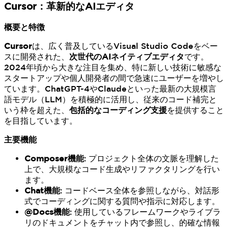
Cursor：革新的なAIエディタ
概要と特徴
Cursor
は、広く普及しているVisual Studio Codeをベー
スに開発された、
次世代のAIネイティブエディタ
です。
2024年頃から大きな注目を集め、特に新しい技術に敏感な
スタートアップや個人開発者の間で急速にユーザーを増やし
ています。ChatGPT-4やClaudeといった最新の大規模言
語モデル（LLM）を積極的に活用し、従来のコード補完と
いう枠を超えた、
包括的なコーディング支援
を提供すること
を目指しています。
主要機能
Composer機能
: プロジェクト全体の文脈を理解した
上で、大規模なコード生成やリファクタリングを行い
ます。
Chat機能
: コードベース全体を参照しながら、対話形
式でコーディングに関する質問や指示に対応します。
@Docs機能
: 使用しているフレームワークやライブラ
リのドキュメントをチャット内で参照し、的確な情報