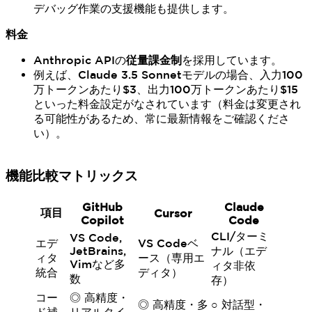
デバッグ作業の支援機能も提供します。
料金
Anthropic APIの
従量課金制
を採用しています。
例えば、Claude 3.5 Sonnetモデルの場合、入力100
万トークンあたり$3、出力100万トークンあたり$15
といった料金設定がなされています（料金は変更され
る可能性があるため、常に最新情報をご確認くださ
い）。
機能比較マトリックス
GitHub
Claude
項目
Cursor
Copilot
Code
CLI/ターミ
VS Code,
エデ
VS Codeベ
JetBrains,
ナル（エデ
ィタ
ース（専用エ
Vimなど多
ィタ非依
統合
ディタ）
数
存）
コー
◎ 高精度・
◎ 高精度・多
○ 対話型・