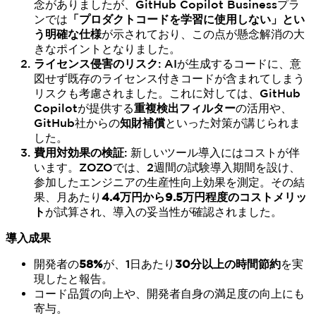
念がありましたが、GitHub Copilot Businessプラ
ンでは
「プロダクトコードを学習に使用しない」とい
う明確な仕様
が示されており、この点が懸念解消の大
きなポイントとなりました。
ライセンス侵害のリスク
: AIが生成するコードに、意
図せず既存のライセンス付きコードが含まれてしまう
リスクも考慮されました。これに対しては、GitHub
Copilotが提供する
重複検出フィルター
の活用や、
GitHub社からの
知財補償
といった対策が講じられま
した。
費用対効果の検証
: 新しいツール導入にはコストが伴
います。ZOZOでは、2週間の試験導入期間を設け、
参加したエンジニアの生産性向上効果を測定。その結
果、月あたり
4.4万円から9.5万円程度のコストメリッ
ト
が試算され、導入の妥当性が確認されました。
導入成果
開発者の
58%
が、1日あたり
30分以上の時間節約
を実
現したと報告。
コード品質の向上や、開発者自身の満足度の向上にも
寄与。