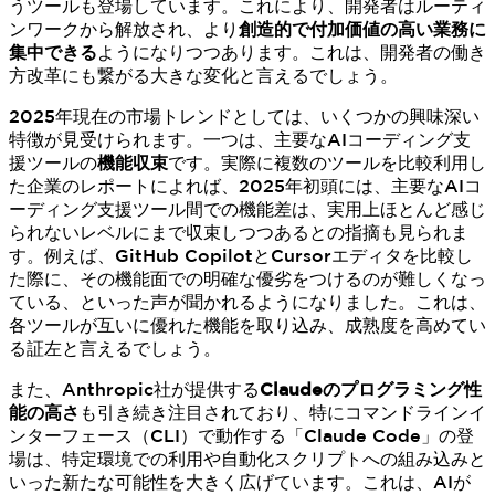
うツールも登場しています。これにより、開発者はルーティ
ンワークから解放され、より
創造的で付加価値の高い業務に
集中できる
ようになりつつあります。これは、開発者の働き
方改革にも繋がる大きな変化と言えるでしょう。
2025年現在の市場トレンドとしては、いくつかの興味深い
特徴が見受けられます。一つは、主要なAIコーディング支
援ツールの
機能収束
です。実際に複数のツールを比較利用し
た企業のレポートによれば、2025年初頭には、主要なAIコ
ーディング支援ツール間での機能差は、実用上ほとんど感じ
られないレベルにまで収束しつつあるとの指摘も見られま
す。例えば、GitHub CopilotとCursorエディタを比較し
た際に、その機能面での明確な優劣をつけるのが難しくなっ
ている、といった声が聞かれるようになりました。これは、
各ツールが互いに優れた機能を取り込み、成熟度を高めてい
る証左と言えるでしょう。
また、Anthropic社が提供する
Claudeのプログラミング性
能の高さ
も引き続き注目されており、特にコマンドラインイ
ンターフェース（CLI）で動作する「Claude Code」の登
場は、特定環境での利用や自動化スクリプトへの組み込みと
いった新たな可能性を大きく広げています。これは、AIが