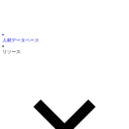
人材デ
ータベース
リソ
ース