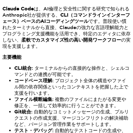
Claude Code
は、AI倫理と安全性に関する研究で知られる
Anthropic社が提供する、
CLI（コマンドラインインターフ
ェース）ベースのAIコーディングツール
です。普段使い慣
れたターミナルから直接、Claudeの強力な言語理解能力と
プログラミング支援機能を活用でき、特定のエディタに依存
しない、
柔軟でカスタマイズ性の高い開発ワークフロー
の実
現を支援します。
主要機能
CLI統合
: ターミナルからの直接的な操作と、シェルコ
マンドとの連携が可能です。
コードベース理解
: プロジェクト全体の構造やファイ
ル間の依存関係といったコンテキストを把握した上で
支援を行います。
ファイル横断編集
: 複数のファイルにまたがる変更や
修正を、一括して効率的に行うことができます。
Git統合
: 自動的なコミットメッセージの生成、プルリ
クエストの作成支援、マージコンフリクトの解決補助
など、バージョン管理作業をサポートします。
テスト・デバッグ
: 自動的なテストコードの生成や、