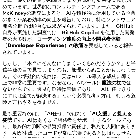
めています。世界的なコンサルティングファームである
McKinseyの調査によると、AIを積極的に活用している企業
の多くが業務効率の向上を報告しており、特にソフトウェア
開発分野では顕著な成果が見られています。また、GitHub
自身が実施した調査では、GitHub Copilotを使用した開発
者の大多数が、
コーディング速度の向上
や
開発者体験
（Developer Experience）の改善
を実感していると報告
されています。
しかし、「本当にそんなにうまくいくものだろうか？」と半
信半疑の目で見てしまうのも、無理からぬことかもしれませ
ん。その懐疑的な視点は、実はAIツール導入を成功に導く
上で非常に重要です。なぜなら、AIツールは
魔法の杖では
ない
からです。過度な期待は禁物であり、「AIに任せきり
にすれば全てが解決する」という安易な考え方は、むしろ危
険と言わざるを得ません。
最も重要なのは、「AI任せ」ではなく
「AI支援」と捉える
姿勢
です。AIはあくまで開発者をサポートするツールであ
り、最終的な判断や品質担保の責任は、私たち人間にありま
す。AIが生成したコードが常に完璧であるとは限りません