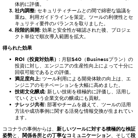
体的に評価。
社内調整
: セキュリティチームとの間で綿密な協議を
重ね、利用ガイドラインを策定。ツールの利便性とセ
キュリティ要件のバランスを取りました。
段階的展開
: 効果と安全性が確認された後、プロジェ
クト単位で順次導入範囲を拡大。
得られた効果
ROI（投資対効果）
: 月額$40（Businessプラン）の
投資に対し、エンジニアの生産性向上によって十分に
回収可能であるとの評価。
満足度向上
: ツール利用による開発体験の向上は、エ
ンジニアのモチベーションを大幅に高めました。
技術文化醸成
: 新しい技術を積極的に評価し、活用し
ていくという企業文化の醸成にも貢献。
ナレッジ共有
: 部署やチームを越えて、ツールの活用
方法や成功事例に関する活発な情報交換が生まれてい
ます。
ココナラの事例からは、
新しいツールに対する積極的な検証
姿勢
と、
関係各所との丁寧なコミュニケーション
、そして
段