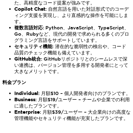
た、高精度なコード提案が強みです。
Copilot Chat
: 自然言語を用いた対話形式でのコーデ
ィング支援を実現し、より直感的な操作を可能にしま
す。
複数言語対応
: Python、JavaScript、TypeScript、
Go、Rubyなど、現代の開発で求められる多くのプロ
グラミング言語をサポートしています。
セキュリティ機能
: 潜在的な脆弱性の検出や、コード
品質のチェック機能も備えています。
GitHub統合
: GitHubリポジトリとのシームレスで深
い連携は、バージョン管理を多用する開発者にとって
大きなメリットです。
料金プラン
Individual
: 月額$10 – 個人開発者向けのプランです。
Business
: 月額$19/ユーザー – チームや企業での利用
に適したプランです。
Enterprise
: 月額$39/ユーザー – 大企業向けの高度な
管理機能やセキュリティ機能が充実したプランです。