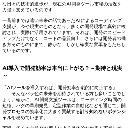
な日々の技術的進歩が、現在のAI開発ツール市場の活況を
力強く支えているのです。
一昔前までは遠い未来の話であったAIによるコーディング
支援が、今や現実のものとなり、多くの開発現場で真剣に検
討され、実際に活用されています。それは、開発のスピード
アップだけでなく、コードの品質向上、さらには開発者の働
き方そのものにまで、静かな、しかし確実な変革をもたらし
ているのです。
AI導入で開発効率は本当に上がる？～期待と現実
～
「AIツールを導入すれば、開発効率が劇的に向上する」
――そんなバラ色の未来を期待されている方も多いことでし
ょう。確かに、AI開発支援ツールは、コーディング時間の
短縮、バグの早期発見、定型作業の自動化などを通じて、開
発プロセスの効率化に大きく貢献する
計り知れないポテンシ
ャル
を秘めています。
実際、多くの企業がAI導入による具体的な効果を実感し始