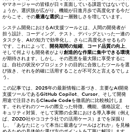
やマネージャーの皆様が日々直面している課題ではないでし
ょうか。選択肢が広がり、機能が日進月歩で高度化する今だ
からこそ、その
最適な選択
は一層難しさを増しています。
システム開発におけるAI支援ツールとは、人間の開発者が
担う設計、コーディング、テスト、デバッグといった一連の
タスクを、AIの知力で効率化し、さらに高度化させるもの
です。これによって、
開発期間の短縮
、
コード品質の向上
、
そして何よりも開発者がより
創造的な作業に集中できる環境
が期待されます。しかし、その恩恵を最大限に享受するに
は、自社の状況やプロジェクトの目的に合致したツールを選
び抜き、それを的確に活用することが不可欠と言えるでしょ
う。
この記事では、2025年の最新情報に基づき、主要なAI開発
支援ツールであるGitHub Copilot、Cursor、そして開発
用途で注目されるClaude Codeを徹底的に比較検討しま
す。それぞれのツールの際立った特徴、機能、価格設定、セ
キュリティ対策、そして実際の企業における導入事例（例え
ば、ZOZO社やココナラ社での活用ケース）までを深掘り
し、「あなたにとって本当に最適なツールはどれか」を見極
めるための具体的な選び方のポイントを丁寧に解説します。