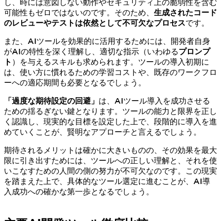
し、時には意図しない動作やセキュリティ上の脆弱性を含む
可能性もゼロではないのです。そのため、
生成されたコード
のレビューやテストは依然として不可欠なプロセス
です。
また、AIツールを効果的に活用するためには、開発者自身
がAIの特性を深く理解し、適切な指示（いわゆる
プロンプ
ト
）を与えるスキルも求められます。ツールの導入初期に
は、使い方に慣れるための学習コストや、既存のワークフロ
ーへの適応期間も必要となるでしょう。
「過度な期待設定の回避」
は、AIツール導入を成功させる
ための揺るぎない鍵となります。ツールの能力と限界を正し
く認識し、現実的な目標を設定した上で、段階的に導入を進
めていくことが、賢明なアプローチと言えるでしょう。
期待されるメリットは確かに大きいものの、その効果を最大
限に引き出すためには、ツールへの正しい理解と、それを使
いこなすための人間の側の努力が不可欠なのです。この現実
を踏まえた上で、具体的なツール選定に進むことが、AI導
入成功への確かな第一歩となるでしょう。