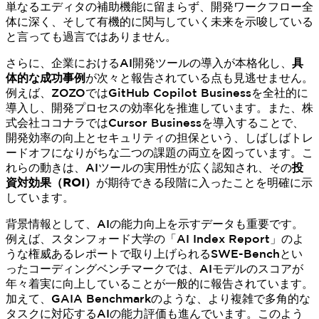
単なるエディタの補助機能に留まらず、開発ワークフロー全
体に深く、そして有機的に関与していく未来を示唆している
と言っても過言ではありません。
さらに、企業におけるAI開発ツールの導入が本格化し、
具
体的な成功事例
が次々と報告されている点も見逃せません。
例えば、ZOZOではGitHub Copilot Businessを全社的に
導入し、開発プロセスの効率化を推進しています。また、株
式会社ココナラではCursor Businessを導入することで、
開発効率の向上とセキュリティの担保という、しばしばトレ
ードオフになりがちな二つの課題の両立を図っています。こ
れらの動きは、AIツールの実用性が広く認知され、その
投
資対効果（ROI）
が期待できる段階に入ったことを明確に示
しています。
背景情報として、AIの能力向上を示すデータも重要です。
例えば、スタンフォード大学の「AI Index Report」のよ
うな権威あるレポートで取り上げられるSWE-Benchとい
ったコーディングベンチマークでは、AIモデルのスコアが
年々着実に向上していることが一般的に報告されています。
加えて、GAIA Benchmarkのような、より複雑で多角的な
タスクに対応するAIの能力評価も進んでいます。このよう