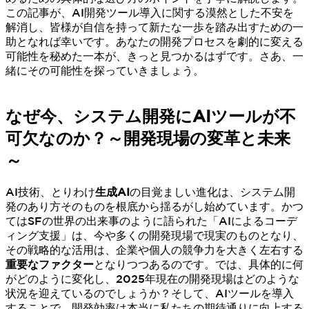
この記事が、AI開発ツール導入に関する漠然とした不安を
解消し、皆様が自信を持って新たな一歩を踏み出すための一
助となれば幸いです。あなたの開発プロセスを劇的に変える
可能性を秘めた一本が、きっと見つかるはずです。さあ、一
緒にその可能性を探っていきましょう。
なぜ今、システム開発にAIツールが不
可欠なのか？～開発現場の変革と未来
～
AI技術、とりわけ
生成AI
の目覚ましい進化は、システム開
発のあり方そのものを根底から揺るがし始めています。かつ
てはSFの世界の出来事のように語られた「AIによるコーデ
ィング支援」は、今や多くの開発現場で現実のものとなり、
その戦略的な活用は、企業や個人の競争力を大きく左右する
重要なファクター
となりつつあるのです。では、具体的に何
がどのように変化し、2025年現在の開発現場はどのような
状況を迎えているのでしょうか？そして、AIツールを導入
することで、開発効率は本当に私たちの期待通りに向上する