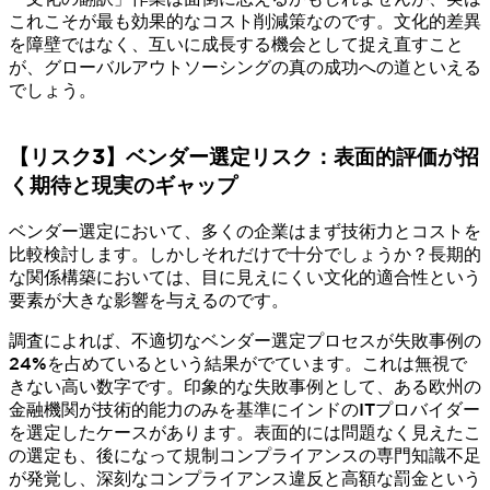
これこそが最も効果的なコスト削減策なのです。文化的差異
を障壁ではなく、互いに成長する機会として捉え直すこと
が、グローバルアウトソーシングの真の成功への道といえる
でしょう。
【リスク3】ベンダー選定リスク：表面的評価が招
く期待と現実のギャップ
ベンダー選定において、多くの企業はまず技術力とコストを
比較検討します。しかしそれだけで十分でしょうか？長期的
な関係構築においては、目に見えにくい文化的適合性という
要素が大きな影響を与えるのです。
調査によれば、不適切なベンダー選定プロセスが失敗事例の
24%を占めているという結果がでています。これは無視で
きない高い数字です。印象的な失敗事例として、ある欧州の
金融機関が技術的能力のみを基準にインドのITプロバイダー
を選定したケースがあります。表面的には問題なく見えたこ
の選定も、後になって規制コンプライアンスの専門知識不足
が発覚し、深刻なコンプライアンス違反と高額な罰金という