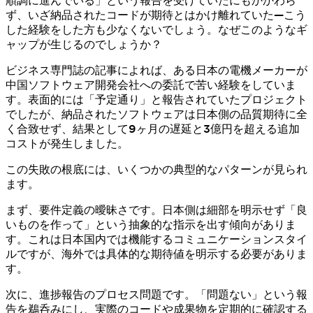
順調に進んでいる」という報告を受けていたにもかかわら
ず、いざ納品されたコードが期待とはかけ離れていた—こう
した経験をした方も少なくないでしょう。なぜこのようなギ
ャップが生じるのでしょうか？
ビジネス専門誌の記事によれば、ある日本の電機メーカーが
中国ソフトウェア開発会社への委託で苦い経験をしていま
す。表面的には「予定通り」と報告されていたプロジェクト
でしたが、納品されたソフトウェアは日本側の品質期待に全
く合致せず、結果として9ヶ月の遅延と3億円を超える追加
コストが発生しました。
この失敗の根底には、いくつかの典型的なパターンが見られ
ます。
まず、要件定義の曖昧さです。日本側は細部を明示せず「良
いものを作って」という抽象的な指示を出す傾向がありま
す。これは日本国内では機能するコミュニケーションスタイ
ルですが、海外では具体的な期待値を明示する必要がありま
す。
次に、進捗報告のプロセス問題です。「問題ない」という報
告を鵜呑みにし、実際のコードや成果物を定期的に確認する