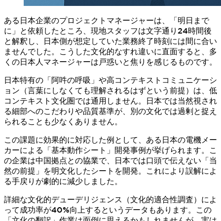
ある日本企業のプロジェクトマネージャーは、「明日まで
に」と依頼したところ、現地スタッフは文字通り24時間後
と解釈し、日本側が想定していた業務終了時刻には間に合い
ませんでした。こうした文化的なすれ違いに直面すると、多
くの日本人マネージャーは戸惑いと焦りを感じるものです。
日本特有の「阿吽の呼吸」や高コンテキストコミュニケーシ
ョン（言葉にしなくても理解されるはずという前提）は、低
コンテキスト文化圏では通用しません。日本では当然視され
る細部へのこだわりや品質基準が、別の文化では過剰と捉え
られることも少なくありません。
この課題に効果的に対応した例として、ある日本の電機メー
カーによる「基本動作シート」開発事例が挙げられます。こ
の企業は中国拠点との協業で、日本では口頭で伝えない「当
然の前提」を明文化したシートを開発。これにより誤解によ
る手戻りが劇的に減少しました。
詳細な文化的デューデリジェンス（文化的適合性調査）によ
って成功率が40%向上するというデータもあります。この
「文化の翻訳」作業は面倒に思えるかもしれませんが、実は