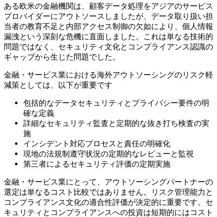
ある欧米の金融機関は、顧客データ処理をアジアのサービス
プロバイダーにアウトソースしましたが、データ取り扱い担
当者の教育不足と内部アクセス制御の欠如により、個人情報
漏洩という深刻な危機に直面しました。これは単なる技術的
問題ではなく、セキュリティ文化とコンプライアンス認識の
ギャップから生じた問題でした。
金融・サービス業における海外アウトソーシングのリスク軽
減策としては、以下が重要です
包括的なデータセキュリティとプライバシー要件の明
確な定義
詳細なセキュリティ監査と定期的な抜き打ち検査の実
施
インシデント対応プロセスと責任の明確化
現地の法規制遵守状況の定期的なレビューと監視
第三者によるセキュリティ評価の定期実施
金融・サービス業にとって、アウトソーシングパートナーの
選定は単なるコスト比較ではありません。リスク管理能力と
コンプライアンス文化の適合性評価が決定的に重要です。セ
キュリティとコンプライアンスへの投資は短期的にはコスト