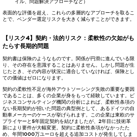
イル、問題解決アプローチなど）
表面的な評価を超え、これらの多層的なアプローチを取るこ
とで、ベンダー選定リスクを大きく減らすことができます。
【リスク4】契約・法的リスク：柔軟性の欠如がも
たらす長期的問題
契約書は保険のようなものです。関係が円滑に進んでいる限
り、その存在を意識することはありません。しかし問題が生
じたとき、その内容が状況に適合していなければ、保険とし
ての価値はゼロになります。
契約の柔軟性不足が海外アウトソーシング失敗の重要な要因
であることは、多くの企業が身をもって経験しています。ビ
ジネスコンサルティング機関の分析によれば、柔軟性条項の
ない長期契約が招いた問題の典型例として、あるドイツの自
動車メーカーのケースが挙げられます。この企業は東欧のサ
プライヤーと5年固定契約を結びましたが、2年目に技術革
新により要件が大幅変更。契約に柔軟性条項がなかったた
め、年間1000万ユーロを超える追加コストが発生してしま