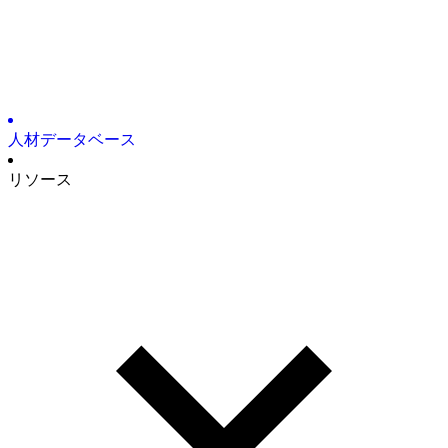
人材デ
ータベース
リソ
ース